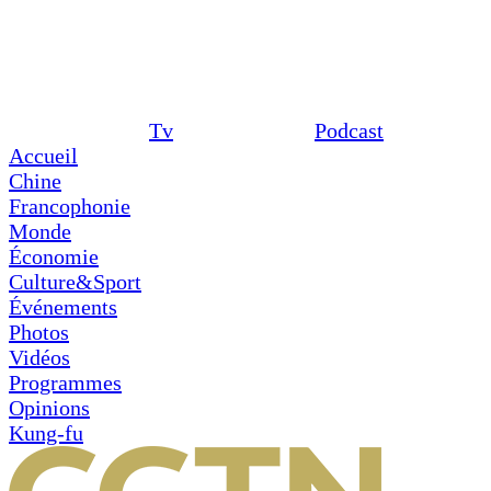
Tv
Podcast
Accueil
Chine
Francophonie
Monde
Économie
Culture&Sport
Événements
Photos
Vidéos
Programmes
Opinions
Kung-fu