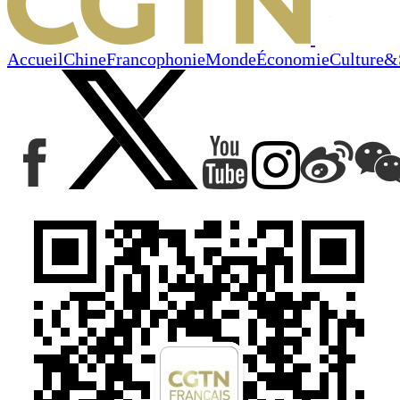
Accueil
Chine
Francophonie
Monde
Économie
Culture&