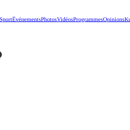
Sport
Événements
Photos
Vidéos
Programmes
Opinions
K