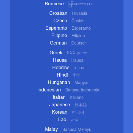
Burmese
မြန်မာဘာသာ
Croatian
Hrvatski
Czech
Český
Esperanto
Esperanto
Filipino
Filipino
German
Deutsch
Greek
Ελληνικά
Hausa
Hausa
Hebrew
עברית
Hindi
हिन्दी
Hungarian
Magyar
Indonesian
Bahasa Indonesia
Italian
Italiano
Japanese
日本語
Korean
한국어
Lao
ລາວ
Malay
Bahasa Melayu