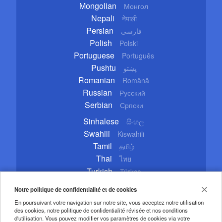
Mongolian
Монгол
Nepali
नेपाली
Persian
فارسی
Polish
Polski
Portuguese
Português
Pushtu
پښتو
Romanian
Română
Russian
Русский
Serbian
Српски
Sinhalese
සිංහල
Swahili
Kiswahili
Tamil
தமிழ்
Thai
ไทย
Turkish
Türkçe
Ukrainian
Українська
Notre politique de confidentialité et de cookies
Urdu
اردو
En poursuivant votre navigation sur notre site, vous acceptez notre utilisation
Vietnamese
Tiếng Việt
des cookies, notre politique de confidentialité révisée et nos conditions
d'utilisation. Vous pouvez modifier vos paramètres de cookies via votre