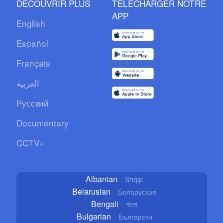
DÉCOUVRIR PLUS
TÉLÉCHARGER NOTRE
APP
English
Español
Français
العربية
Русский
Documentary
CCTV+
Albanian
Shqip
Belarusian
Беларуская
Bengali
বাংলা
Bulgarian
Български