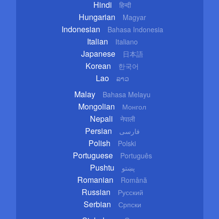
Hindi
हिन्दी
Hungarian
Magyar
Indonesian
Bahasa Indonesia
Italian
Italiano
Japanese
日本語
Korean
한국어
Lao
ລາວ
Malay
Bahasa Melayu
Mongolian
Монгол
Nepali
नेपाली
Persian
فارسی
Polish
Polski
Portuguese
Português
Pushtu
پښتو
Romanian
Română
Russian
Русский
Serbian
Српски