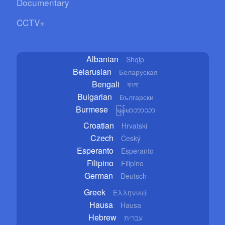
Documentary
CCTV+
Albanian
Shqip
Belarusian
Беларуская
Bengali
বাংলা
Bulgarian
Български
Burmese
မြန်မာဘာသာ
Croatian
Hrvatski
Czech
Český
Esperanto
Esperanto
Filipino
Filipino
German
Deutsch
Greek
Ελληνικά
Hausa
Hausa
Hebrew
עברית