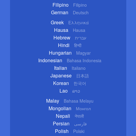
Filipino
Filipino
German
Deutsch
Greek
Ελληνικά
Hausa
Hausa
Hebrew
עברית
Hindi
हिन्दी
Hungarian
Magyar
Indonesian
Bahasa Indonesia
Italian
Italiano
Japanese
日本語
Korean
한국어
Lao
ລາວ
Malay
Bahasa Melayu
Mongolian
Монгол
Nepali
नेपाली
Persian
فارسی
Polish
Polski