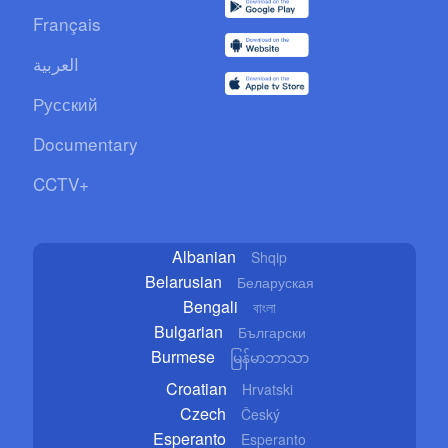
Français
العربية
Русский
Documentary
CCTV+
Albanian
Shqip
Belarusian
Беларуская
Bengali
বাংলা
Bulgarian
Български
Burmese
မြန်မာဘာသာ
Croatian
Hrvatski
Czech
Český
Esperanto
Esperanto