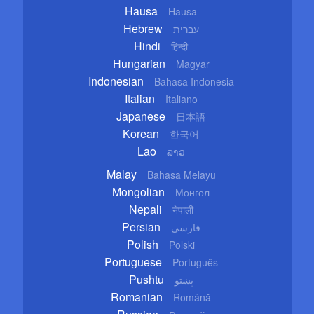
Hausa
Hausa
Hebrew
עברית
Hindi
हिन्दी
Hungarian
Magyar
Indonesian
Bahasa Indonesia
Italian
Italiano
Japanese
日本語
Korean
한국어
Lao
ລາວ
Malay
Bahasa Melayu
Mongolian
Монгол
Nepali
नेपाली
Persian
فارسی
Polish
Polski
Portuguese
Português
Pushtu
پښتو
Romanian
Română