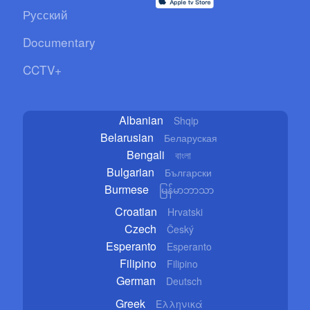
Русский
Documentary
CCTV+
Albanian
Shqip
Belarusian
Беларуская
Bengali
বাংলা
Bulgarian
Български
Burmese
မြန်မာဘာသာ
Croatian
Hrvatski
Czech
Český
Esperanto
Esperanto
Filipino
Filipino
German
Deutsch
Greek
Ελληνικά