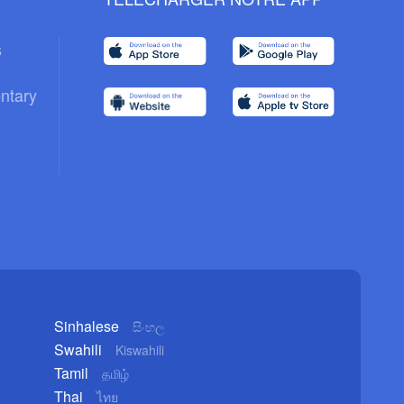
s
ntary
Sinhalese
සිංහල
Swahili
Kiswahili
Tamil
தமிழ்
Thai
ไทย