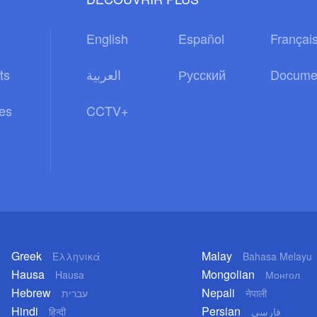
English
Español
Françai
ts
العربية
Русский
Docume
es
CCTV+
Greek
Malay
Ελληνικά
Bahasa Melayu
Hausa
Mongolian
Hausa
Монгол
Hebrew
Nepali
עברית
नेपाली
Hindi
Persian
हिन्दी
فارسی