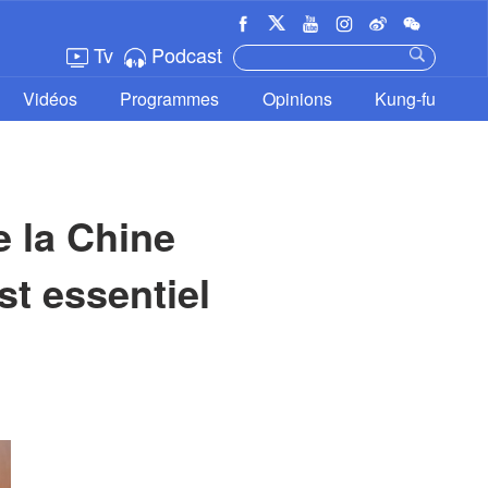
Tv
Podcast
Vidéos
Programmes
Opinions
Kung-fu
 la Chine 
t essentiel