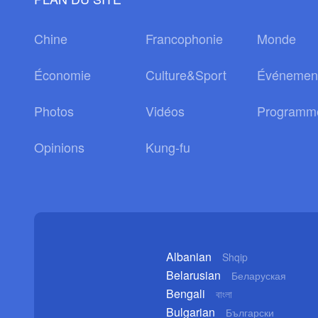
Chine
Francophonie
Monde
Économie
Culture&Sport
Événemen
Photos
Vidéos
Programm
Opinions
Kung-fu
Albanian
Shqip
Belarusian
Беларуская
Bengali
বাংলা
Bulgarian
Български