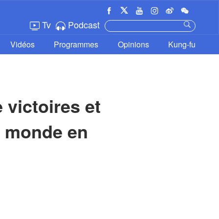
Tv
Podcast
Vidéos
Programmes
Opinions
Kung-fu
victoires et 
n monde en 