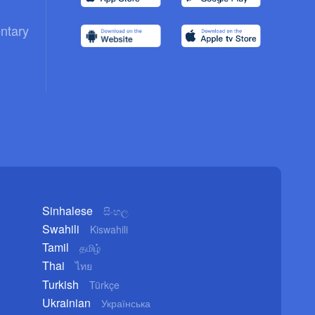
ntary
Sinhalese
සිංහල
Swahili
Kiswahili
Tamil
தமிழ்
Thai
ไทย
Turkish
Türkçe
Ukrainian
Українська