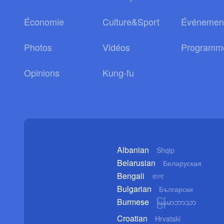
Économie
Culture&Sport
Événemen
Photos
Vidéos
Programm
Opinions
Kung-fu
Albanian
Shqip
Belarusian
Беларуская
Bengali
বাংলা
Bulgarian
Български
Burmese
မြန်မာဘာသာ
Croatian
Hrvatski