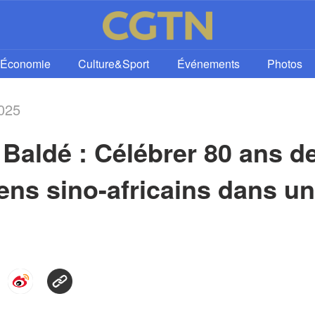
Économie
Culture&Sport
Événements
Photos
2025
aldé : Célébrer 80 ans de 
liens sino-africains dans u