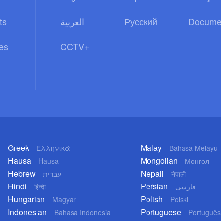
ts
العربية
Русский
Docume
es
CCTV+
Greek
Malay
Ελληνικά
Bahasa Melayu
Hausa
Mongolian
Hausa
Монгол
Hebrew
Nepali
עברית
नेपाली
Hindi
Persian
हिन्दी
فارسی
Hungarian
Polish
Magyar
Polski
Indonesian
Portuguese
Bahasa Indonesia
Português