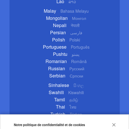
Lao
ລາວ
Malay
Bahasa Melayu
Mongolian
Монгол
Nepali
नेपाली
Persian
فارسی
Polish
Polski
Portuguese
Português
Pushtu
پښتو
Romanian
Română
Russian
Русский
Serbian
Српски
Sinhalese
සිංහල
Swahili
Kiswahili
Tamil
தமிழ்
Thai
ไทย
Turkish
Türkçe
Ukrainian
Українська
Notre politique de confidentialité et de cookies
Urdu
اردو