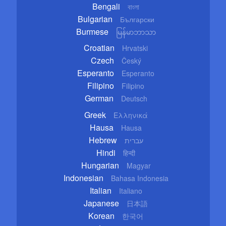
Bengali
বাংলা
Bulgarian
Български
Burmese
မြန်မာဘာသာ
Croatian
Hrvatski
Czech
Český
Esperanto
Esperanto
Filipino
Filipino
German
Deutsch
Greek
Ελληνικά
Hausa
Hausa
Hebrew
עברית
Hindi
हिन्दी
Hungarian
Magyar
Indonesian
Bahasa Indonesia
Italian
Italiano
Japanese
日本語
Korean
한국어