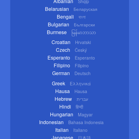
Albanian
Shqip
Belarusian
Беларуская
Bengali
বাংলা
Bulgarian
Български
Burmese
မြန်မာဘာသာ
Croatian
Hrvatski
Czech
Český
Esperanto
Esperanto
Filipino
Filipino
German
Deutsch
Greek
Ελληνικά
Hausa
Hausa
Hebrew
עברית
Hindi
हिन्दी
Hungarian
Magyar
Indonesian
Bahasa Indonesia
Italian
Italiano
Japanese
日本語