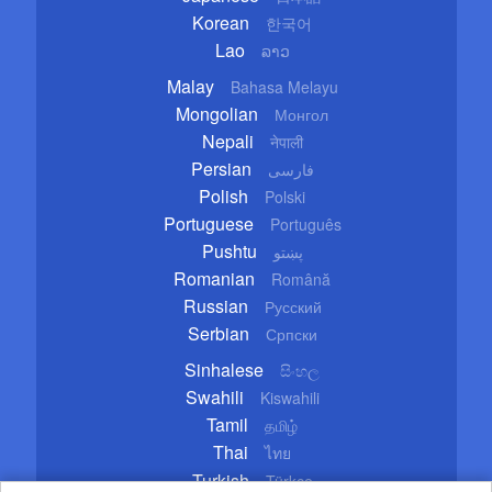
Korean
한국어
Lao
ລາວ
Malay
Bahasa Melayu
Mongolian
Монгол
Nepali
नेपाली
Persian
فارسی
Polish
Polski
Portuguese
Português
Pushtu
پښتو
Romanian
Română
Russian
Русский
Serbian
Српски
Sinhalese
සිංහල
Swahili
Kiswahili
Tamil
தமிழ்
Thai
ไทย
Turkish
Türkçe