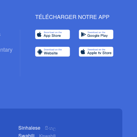
TÉLÉCHARGER NOTRE APP
s
ntary
Sinhalese
සිංහල
Swahili
Kiswahili