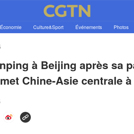
Économie
Culture&Sport
Événements
Photos
5
nping à Beijing après sa pa
et Chine-Asie centrale à
5