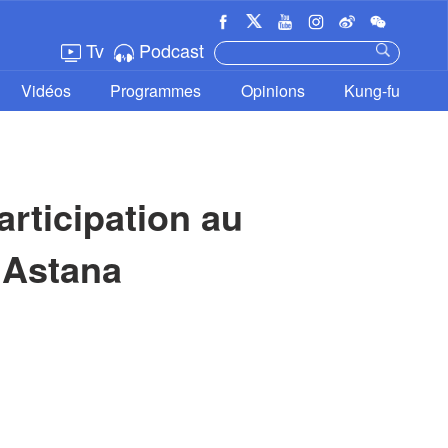
Tv
Podcast
Vidéos
Programmes
Opinions
Kung-fu
rticipation au 
 Astana