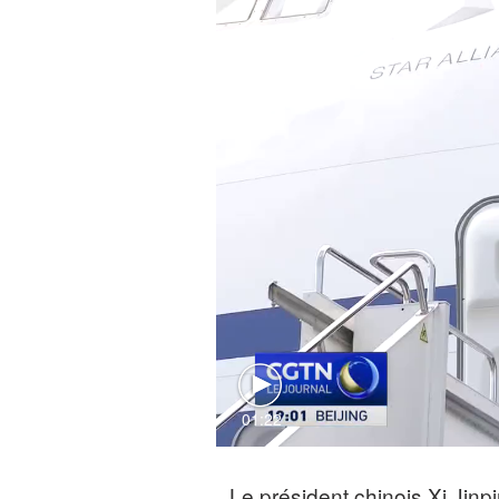
01:22
Le président chinois Xi Jinpi