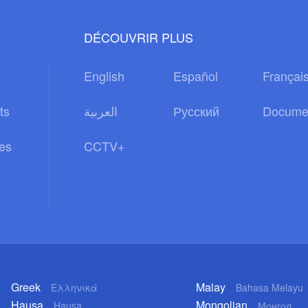
DÉCOUVRIR PLUS
English
Español
Françai
ts
العربية
Русский
Docume
es
CCTV+
Greek
Malay
Ελληνικά
Bahasa Melayu
Hausa
Mongolian
Hausa
Монгол