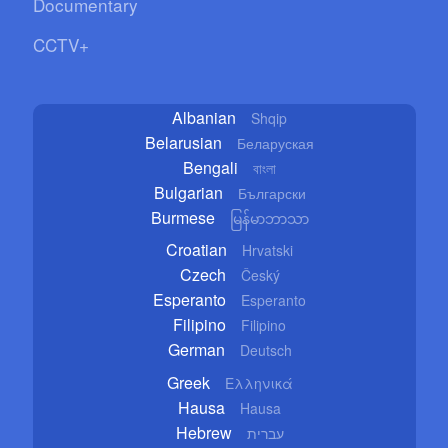
Documentary
CCTV+
Albanian
Shqip
Belarusian
Беларуская
Bengali
বাংলা
Bulgarian
Български
Burmese
မြန်မာဘာသာ
Croatian
Hrvatski
Czech
Český
Esperanto
Esperanto
Filipino
Filipino
German
Deutsch
Greek
Ελληνικά
Hausa
Hausa
Hebrew
עברית