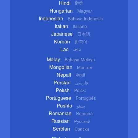
Hindi
हिन्दी
Hungarian
Magyar
Indonesian
Bahasa Indonesia
Italian
Italiano
Japanese
日本語
Korean
한국어
Lao
ລາວ
Malay
Bahasa Melayu
Mongolian
Монгол
Nepali
नेपाली
Persian
فارسی
Polish
Polski
Portuguese
Português
Pushtu
پښتو
Romanian
Română
Russian
Русский
Serbian
Српски