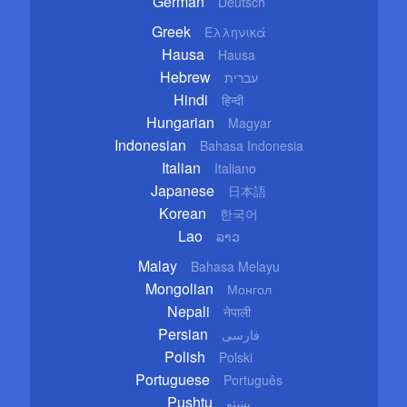
German
Deutsch
Greek
Ελληνικά
Hausa
Hausa
Hebrew
עברית
Hindi
हिन्दी
Hungarian
Magyar
Indonesian
Bahasa Indonesia
Italian
Italiano
Japanese
日本語
Korean
한국어
Lao
ລາວ
Malay
Bahasa Melayu
Mongolian
Монгол
Nepali
नेपाली
Persian
فارسی
Polish
Polski
Portuguese
Português
Pushtu
پښتو