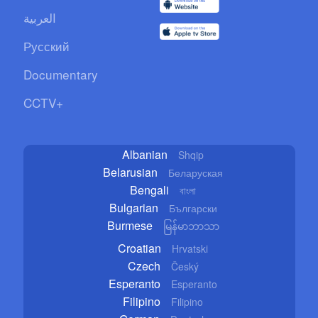
العربية
Русский
Documentary
CCTV+
Albanian
Shqip
Belarusian
Беларуская
Bengali
বাংলা
Bulgarian
Български
Burmese
မြန်မာဘာသာ
Croatian
Hrvatski
Czech
Český
Esperanto
Esperanto
Filipino
Filipino