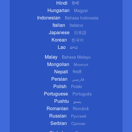
Hindi
हिन्दी
Hungarian
Magyar
Indonesian
Bahasa Indonesia
Italian
Italiano
Japanese
日本語
Korean
한국어
Lao
ລາວ
Malay
Bahasa Melayu
Mongolian
Монгол
Nepali
नेपाली
Persian
فارسی
Polish
Polski
Portuguese
Português
Pushtu
پښتو
Romanian
Română
Russian
Русский
Serbian
Српски