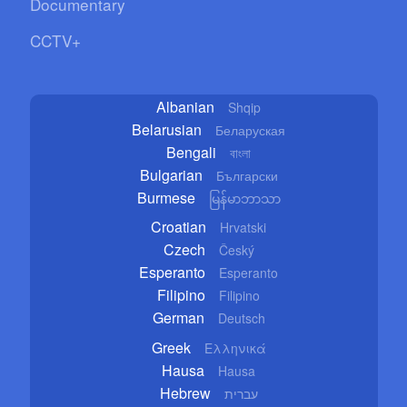
Documentary
CCTV+
Albanian
Shqip
Belarusian
Беларуская
Bengali
বাংলা
Bulgarian
Български
Burmese
မြန်မာဘာသာ
Croatian
Hrvatski
Czech
Český
Esperanto
Esperanto
Filipino
Filipino
German
Deutsch
Greek
Ελληνικά
Hausa
Hausa
Hebrew
עברית