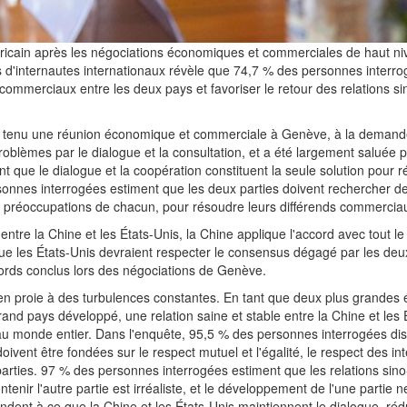
méricain après les négociations économiques et commerciales de haut ni
s d'internautes internationaux révèle que 74,7 % des personnes interr
s commerciaux entre les deux pays et favoriser le retour des relations s
 tenu une réunion économique et commerciale à Genève, à la demande
blèmes par le dialogue et la consultation, et a été largement saluée p
que le dialogue et la coopération constituent la seule solution pour r
sonnes interrogées estiment que les deux parties doivent rechercher de
s préoccupations de chacun, pour résoudre leurs différends commercia
re la Chine et les États-Unis, la Chine applique l'accord avec tout le
ue les États-Unis devraient respecter le consensus dégagé par les deu
cords conclus lors des négociations de Genève.
 en proie à des turbulences constantes. En tant que deux plus grandes
and pays développé, une relation saine et stable entre la Chine et les
u monde entier. Dans l'enquête, 95,5 % des personnes interrogées dis
ivent être fondées sur le respect mutuel et l'égalité, le respect des int
ties. 97 % des personnes interrogées estiment que les relations sin
nir l'autre partie est irréaliste, et le développement de l'une partie ne
endent à ce que la Chine et les États-Unis maintiennent le dialogue, réd