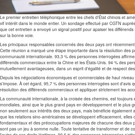
Le premier entretien téléphonique entre les chefs d'État chinois et a
vif intérêt dans le monde entier. Un sondage effectué par CGTN auprè
que cet entretien a envoyé un signal positif pour apaiser les différend
sur la bonne voie.
Les principaux responsables concernés des deux pays ont récemment
Cette réunion a marqué une étape importante dans la résolution des pro
communauté internationale. 93,3 % des personnes interrogées affirment 
différends commerciaux entre la Chine et les États-Unis. 94 % des per
mutuellement avantageuses, dans un esprit d'égalité et de respect de
Depuis les négociations économiques et commerciales de haut niveau ent
s'impose. À cet égard, 95,7 % des personnes interrogées sont d'avis q
résolution des différends commerciaux et appliquer strictement les ac
La communauté internationale, à la croisée des chemins, est toujours
mondiales, ainsi que le plus grand pays en développement et le plus gr
non seulement aux intérêts des deux pays, mais bénéficie également a
que les relations sino-américaines se développent efficacement, elles do
fondamentaux et des préoccupations majeures de chacune des deux par
sont pas un jeu à somme nulle. Toute tentative de transformer et de conte
l'autre de ses droits légitimes. 90,6 % des personnes interrogées s'att