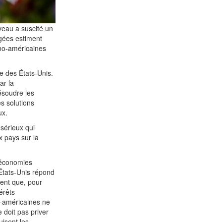
veau a suscité un
ogées estiment
ino-américaines
 des États-Unis.
ar la
ésoudre les
s solutions
ux.
 sérieux qui
x pays sur la
 économies
 États-Unis répond
ent que, pour
érêts
o-américaines ne
 doit pas priver
uisent les