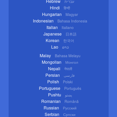
Hebrew
עברית
Hindi
हिन्दी
Hungarian
Magyar
Indonesian
Bahasa Indonesia
Italian
Italiano
Japanese
日本語
Korean
한국어
Lao
ລາວ
Malay
Bahasa Melayu
Mongolian
Монгол
Nepali
नेपाली
Persian
فارسی
Polish
Polski
Portuguese
Português
Pushtu
پښتو
Romanian
Română
Russian
Русский
Serbian
Српски