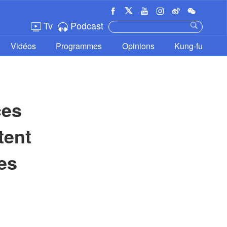
Tv
Podcast
Vidéos
Programmes
Opinions
Kung-fu
es 
ent 
es 