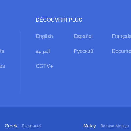
DÉCOUVRIR PLUS
English
Español
Françai
ts
العربية
Русский
Docume
es
CCTV+
Greek
Malay
Ελληνικά
Bahasa Melayu