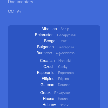
Documentary
CCTV+
Albanian
Shqip
Belarusian
Беларуская
Bengali
বাংলা
Bulgarian
Български
Burmese
မြန်မာဘာသာ
Croatian
Hrvatski
Czech
Český
Esperanto
Esperanto
Filipino
Filipino
German
Deutsch
Greek
Ελληνικά
Hausa
Hausa
Hebrew
עברית