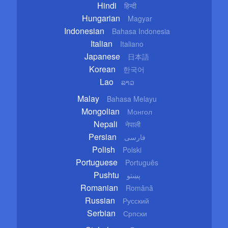
Hindi
हिन्दी
Hungarian
Magyar
Indonesian
Bahasa Indonesia
Italian
Italiano
Japanese
日本語
Korean
한국어
Lao
ລາວ
Malay
Bahasa Melayu
Mongolian
Монгол
Nepali
नेपाली
Persian
فارسی
Polish
Polski
Portuguese
Português
Pushtu
پښتو
Romanian
Română
Russian
Русский
Serbian
Српски