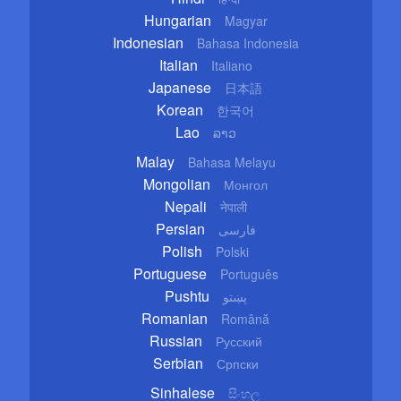
Hungarian
Magyar
Indonesian
Bahasa Indonesia
Italian
Italiano
Japanese
日本語
Korean
한국어
Lao
ລາວ
Malay
Bahasa Melayu
Mongolian
Монгол
Nepali
नेपाली
Persian
فارسی
Polish
Polski
Portuguese
Português
Pushtu
پښتو
Romanian
Română
Russian
Русский
Serbian
Српски
Sinhalese
සිංහල