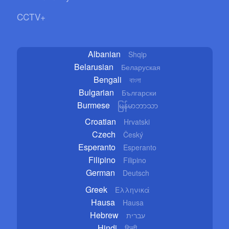
CCTV+
Albanian
Shqip
Belarusian
Беларуская
Bengali
বাংলা
Bulgarian
Български
Burmese
မြန်မာဘာသာ
Croatian
Hrvatski
Czech
Český
Esperanto
Esperanto
Filipino
Filipino
German
Deutsch
Greek
Ελληνικά
Hausa
Hausa
Hebrew
עברית
Hindi
हिन्दी