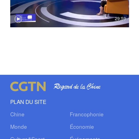
29:59
PLAN DU SITE
Chine
Francophonie
Monde
Économie
Culture&Sport
Événements