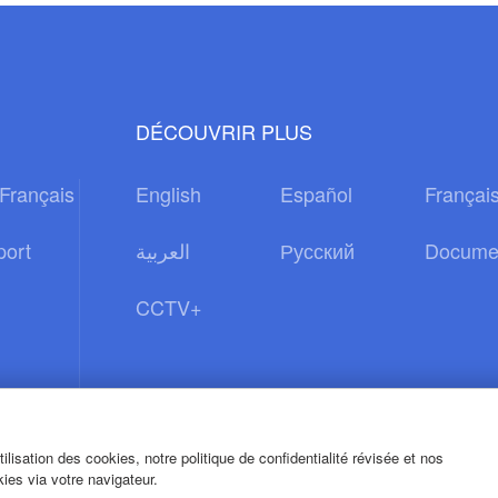
DÉCOUVRIR PLUS
Français
English
Español
Françai
port
العربية
Русский
Docume
CCTV+
lisation des cookies, notre politique de confidentialité révisée et nos
ies via votre navigateur.