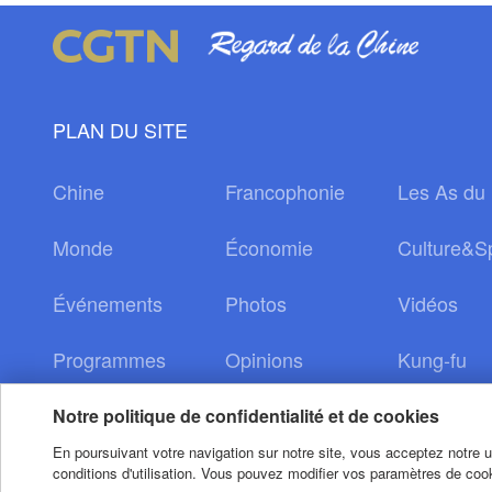
PLAN DU SITE
Chine
Francophonie
Les As du 
Monde
Économie
Culture&S
Événements
Photos
Vidéos
Programmes
Opinions
Kung-fu
Notre politique de confidentialité et de cookies
En poursuivant votre navigation sur notre site, vous acceptez notre uti
conditions d'utilisation. Vous pouvez modifier vos paramètres de cook