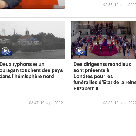
08:56, 19 sept. 202
Deux typhons et un
Des dirigeants mondiaux
ouragan touchent des pays
sont présents à
dans l'hémisphère nord
Londres pour les
funérailles d'État de la rein
Elizabeth II
08:47, 19 sept. 2022
08:32, 19 sept. 202