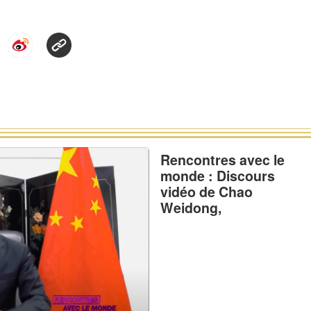
Rencontres avec le
monde : Discours
vidéo de Chao
Weidong,
Ambassadeur de Chin
au Togo, pour le 50e
anniversaire des
relations Chine-Togo