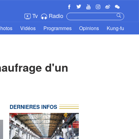
Tv
Radio
hotos
Vidéos
Programmes
Opinions
Kung-fu
naufrage d'un
DERNIERES INFOS