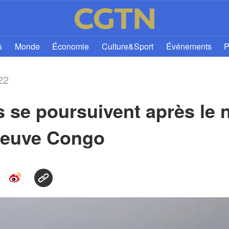
s
Monde
Économie
Culture&Sport
Événements
P
22
 se poursuivent après le 
fleuve Congo