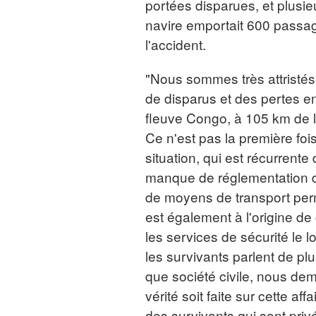
portées disparues, et plusi
navire emportait 600 passa
l'accident.
"Nous sommes très attristés
de disparus et des pertes en
fleuve Congo, à 105 km de l
Ce n'est pas la première foi
situation, qui est récurrente
manque de réglementation d
de moyens de transport perm
est également à l'origine de 
les services de sécurité le l
les survivants parlent de pl
que société civile, nous d
vérité soit faite sur cette 
des survivants qui sont pri