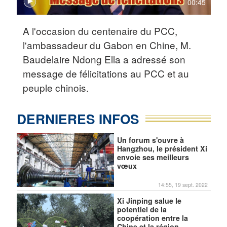
00:45
A l'occasion du centenaire du PCC,
l'ambassadeur du Gabon en Chine, M.
Baudelaire Ndong Ella a adressé son
message de félicitations au PCC et au
peuple chinois.
DERNIERES INFOS
Un forum s'ouvre à
Hangzhou, le président Xi
envoie ses meilleurs
vœux
14:55, 19 sept. 2022
Xi Jinping salue le
potentiel de la
coopération entre la
Chine et la région