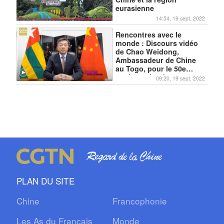
eurasienne
14:54, 19 sept. 2022
Rencontres avec le
monde : Discours vidéo
de Chao Weidong,
Ambassadeur de Chine
au Togo, pour le 50e
anniversaire des
09:20, 19 sept. 2022
relations Chine-Togo
PLAN DU SITE
Chine
Francophonie
Les As du Français
Monde