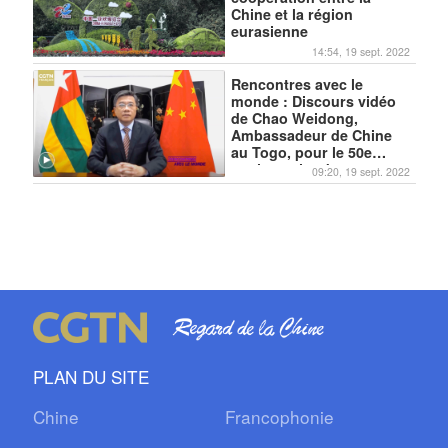
Chine et la région
eurasienne
14:54, 19 sept. 2022
Rencontres avec le
monde : Discours vidéo
de Chao Weidong,
Ambassadeur de Chine
au Togo, pour le 50e
anniversaire des
09:20, 19 sept. 2022
relations Chine-Togo
PLAN DU SITE
Chine
Francophonie